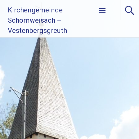
Zum
Kirchengemeinde
Inhalt
springen
Schornweisach –
Vestenbergsgreuth