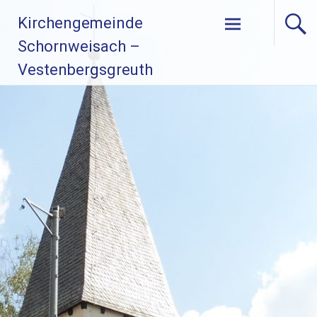
Zum
Kirchengemeinde
Inhalt
springen
Schornweisach –
Vestenbergsgreuth